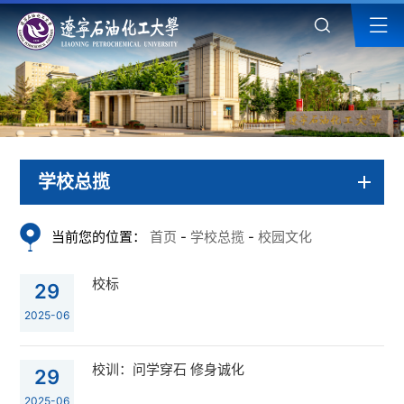
学校总揽
当前您的位置：
首页
-
学校总揽
-
校园文化
校标
29
2025-06
校训：问学穿石 修身诚化
29
2025-06