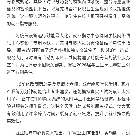
与格式规范、具备实时评分功能的模拟面试系统、整合海量就业
信息的智能匹配平台，以及支持全程化职业生涯规划的决策推演
系统。这一服务矩阵的建立，使学生在校内即可获得精准、高效
的就业指导服务。
为确保设备运行效能最大化，就业指导中心协同学校网络信
息中心铺设了专用网线，并安排专职人员负责设备维护与使用指
导。“服务站”还配置了舒适座椅和独立交流空间，毗邻的“一站式”
服务大厅同时设有自助打印区，共同构建了功能完善的就业服务
空间，为把握春季招聘关键期、促进2026届毕业生高质量就业创
造了有利条件。
“以前修改简历总要反复请教老师，或者麻烦学长学姐，现在
AI系统分分钟就能给出专业建议，还能模拟真实面试场景，太实
用了。”正在使用AI简历系统的大四学生小王同学感慨道。多位体
验过服务的师生反馈，这种全天候自助式智能服务模式，使大家
有效利用了课余碎片时间，缓解了就业焦虑，提升了就业指导的
实效性。
就业指导中心负责人指出，在“就业工作推进月”实施期间，这