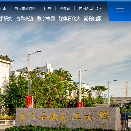
lish
|
书记校长信箱
|
门户
|
图书馆
|
内网入口
学研究
合作交流
数字校园
媒体石化大
期刊出版