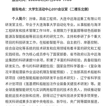
报告地点：大学生活动中心201会议室（二楼东北侧）
个人简介：
孙锋，高级工程师，大连中远海运重工有限公司
研发室主任，毕业于大连海事大学自动化专业。从事船舶与海洋
工程研发和技术管理工作18年，长期致力于氢氨醇等绿色低碳新
能源及智能船舶等前沿技术的研究工作，主持和参研了多个重大
项目的科技研发工作，在船舶智能平台、自主航行、岸基控制、
综合自动化等系统的技术研发和应用领域有着丰富的研究和工程
实践经验。作为核心成员参与了国家部委、省市政府以及中远海
运集团的科研课题10余项，积累了丰富的科研经验，具备较强的
研发实力。参与的科研课题包括：国家自然科学基金－《复杂海
况半潜船潜装作业运动机理及智能预报》、工信部高技术船舶科
研项目《绿色智能船舶协同研发平台技术研究》、辽宁省科学技
术计划项目《氢基燃料船舶加注作业装备关键技术研发》等。是
全球首艘智能研究与实训两用船项目的技术负责人，持续推动智
能航运技术创新和应用，获得过辽宁省科技进步奖等多项荣誉，
相关科研成果多次被中央电视台、新华社、央广网等媒体报道，