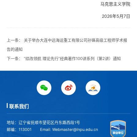
马克思主义学院
2026年5月7日
上一条：
关于举办大连中远海运重工有限公司孙锋高级工程师学术报
告的通知
下一条：
“综改领航 理论先行”经典著作100讲系列（第2讲）通知
联系我们
地址：辽宁省抚顺市望花区丹东路西段1号
邮编：113001
Email: Webmaster@lnpu.edu.cn