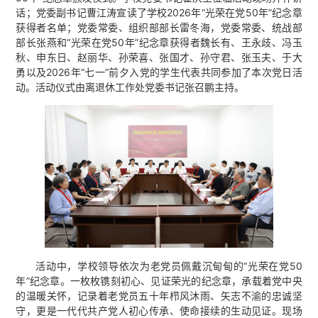
话；党委副书记曹江涛宣读了学校2026年“光荣在党50年”纪念章
获得者名单；党委常委、组织部部长雷冬海，党委常委、统战部
部长张燕和“光荣在党50年”纪念章获得者魏长有、王永歧、冯玉
秋、申东日、赵丽华、孙荣喜、张国才、孙守君、张玉夫、于大
勇以及2026年“
七一
”前夕入党的学生代表共同参加了本次党日活
动。活动仪式由离退休工作处党委书记张召鹏主持。
活动中，学校领导依次为老党员佩戴沉甸甸的“光荣在党50
年”纪念章。一枚枚镌刻初心、见证荣光的纪念章，承载着党中央
的温暖关怀，记录着老党员五十年栉风沐雨、矢志不渝的忠诚坚
守，更是一代代共产党人初心传承、使命接续的生动见证。现场