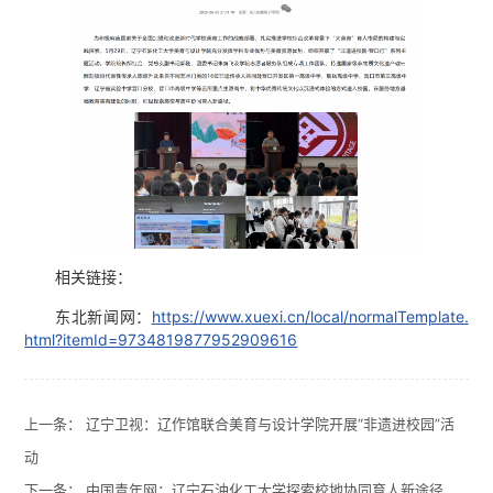
相关链接：
东北新闻网：
https://www.xuexi.cn/local/normalTemplate.
html?itemId=9734819877952909616
上一条：
辽宁卫视：辽作馆联合美育与设计学院开展“非遗进校园”活
动
下一条：
中国青年网：辽宁石油化工大学探索校地协同育人新途径