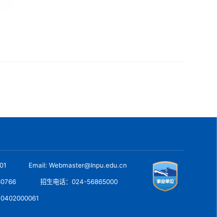
001
Email: Webmaster@lnpu.edu.cn
60766
招生电话：024-56865000
40402000061