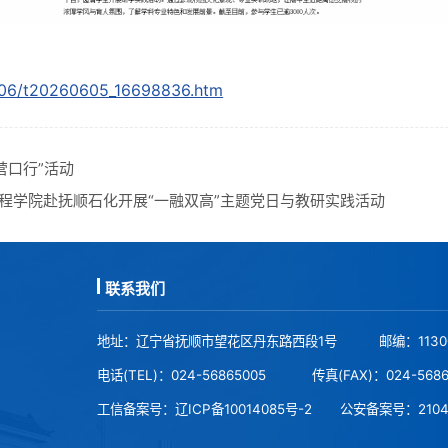
2606/t20260605_16698836.htm
营口行”活动
程学院赴抚顺石化开展“一融双高”主题党日与教研实践活动
联系我们
地址：辽宁省抚顺市望花区丹东路西段1号
邮编：113
电话(TEL)：024-56865005
传真(FAX)：024-568
工信备案号：
辽ICP备10014085号-2
公安备案号：
210