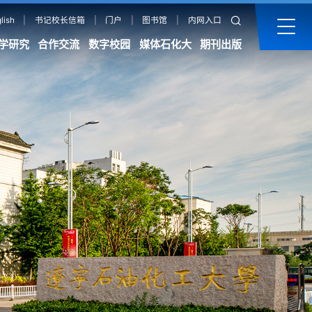
lish
|
书记校长信箱
|
门户
|
图书馆
|
内网入口
学研究
合作交流
数字校园
媒体石化大
期刊出版