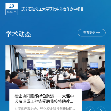
29
辽宁石油化工大学获批中外合作办学项目
2026-05
学术动态
查看更多
校企协同赋能绿色航运——大连中
远海运重工孙锋受聘我校特聘教授
并作学术报告
为深化产教融合、强化校企科技创新协同，助力船舶新能源与高端航运装备产业高质量发展，5月27日上午，辽宁石油化工大学石油化工学院举行特聘教授聘任仪式，正式聘任大连中远海运重工有限公司研发室主任、高级工程师孙锋为学校特聘教授。孙锋教授为我校师生作题为《校企协同科技创新驱动高端航运装备升级转型》的专题学术报告，现场学术氛围浓厚。报告中，孙锋立足全球航运产业发展大局，系统阐释了行业绿色、低碳、智能化变革的...