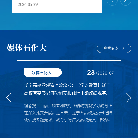
2026-05-29
媒体石化大
查看更多
23
媒体石化大
-07
/2026-07
变成
辽宁高校党建微信公众号：【学习教育】辽宁
全
高校党委书记讲授树立和践行正确政绩观学习
殷
教育专题党课⑦
式
成立
编者按：当前，树立和践行正确政绩观学习教育正
编
务
在深入扎实开展。连日来，辽宁各高校党委书记陆
续
愿
续讲授专题党课，教育引导广大高校党员干部深入
日
程
学习领会习近平总书记关于树立和践行正确政绩观
院
的重要论述，不断增强宗旨意识、锤炼过硬作风，
暑