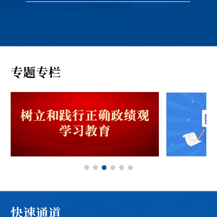
与，
以正确政绩观领航定向，坚守为党育人、为国育才
员
现
初心使命，把学习成效转化为为民造福、担当作为
作
的实际行动，推进学校实现高质量发展，为加快建
关
yout/202607...
设教育强省、服务辽宁全面振兴取得新突破贡献
ht
力...
专题专栏
快速通道