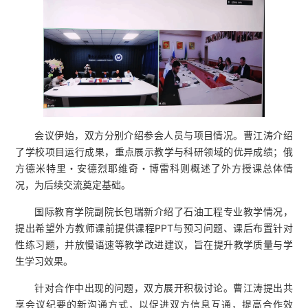
会议伊始，双方分别介绍参会人员与项目情况。曹江涛介绍
了学校项目运行成果，重点展示教学与科研领域的优异成绩；俄
方德米特里・安德烈耶维奇・博雷科则概述了外方授课总体情
况，为后续交流奠定基础。
国际教育学院副院长包瑞新介绍了石油工程专业教学情况，
提出希望外方教师课前提供课程PPT与预习问题、课后布置针对
性练习题，并放慢语速等教学改进建议，旨在提升教学质量与学
生学习效果。
针对合作中出现的问题，双方展开积极讨论。曹江涛提出共
享会议纪要的新沟通方式，以促进双方信息互通，提高合作效