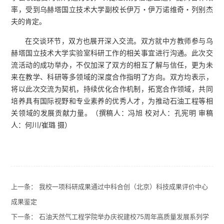
率，受到乌赫塔国立技术大学副校长伊万・伊万诺维奇・列别杰
夫的肯定。
在交谈环节，双方也展开深入交流。双方就中方教师参与乌
赫塔国立技术大学实验室科研工作的相关事宜进行沟通。此次交
流活动的成功举办，不仅加深了双方的相互了解与信任，更为未
来在教学、科研等多领域的深度合作指明了方向。双方均表示，
将以此次交流为契机，持续优化合作机制，拓宽合作领域，共同
培养具有国际视野和专业素养的优秀人才，为推动石油工程等相
关领域的发展贡献力量。（撰稿人：冯旭 校对人：孔宪明 审稿
人：何川/崔璐 摄）
上一条：
我校一项科研成果通过中科合创（北京）科技成果评价中心
成果鉴定
下一条：
石油天然气工程学院举办庆祝建校75周年高质量发展系列学