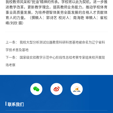
我校教师风采和“抚油”精神的传承。学校将以此为契机，进一步推
进教学改革，更新教学理念，提高教师业务能力，推动学校体育
事业高质量发展，为培养德智体美劳全面发展的合格人才贡献体
育人的力量。（撰稿人：郭诗艺 校对人：南海艳 审稿人：崔松
峰/刘欣 摄）
上一条：
我校大型分析测试仪器教育科研科普基地被命名为辽宁省科
学技术普及基地
下一条：
国家级实验教学示范中心阶段性总结考察专家组来校开展现
场考察
联系我们