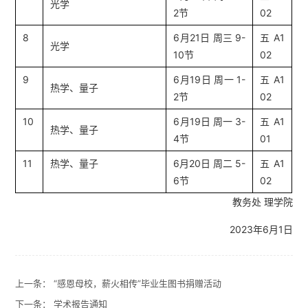
光学
2节
02
8
6月21日 周三 9-
五A1
光学
10节
02
9
6月19日 周一 1-
五A1
热学、量子
2节
02
10
6月19日 周一 3-
五A1
热学、量子
4节
01
11
热学、量子
6月20日 周二 5-
五A1
6节
02
教务处 理学院
2023年6月1日
上一条：
“感恩母校，薪火相传”毕业生图书捐赠活动
下一条：
学术报告通知