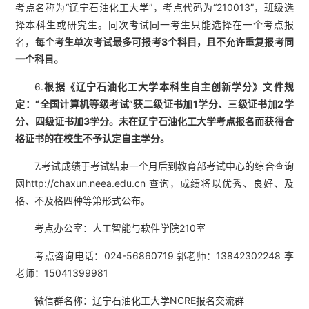
考点名称为“辽宁石油化工大学”，考点代码为“210013”，班级选
择本科生或研究生。同次考试同一考生只能选择在一个考点报
名，
每个考生单次考试最多可报考3个科目，且不允许重复报考同
一个科目
。
6.
根据《辽宁石油化工大学本科生自主创新学分》文件规
定：“全国计算机等级考试”获二级证书加1学分、三级证书加2学
分、四级证书加3学分。未在辽宁石油化工大学考点报名而获得合
格证书的在校生不予认定自主学分。
7.考试成绩于考试结束一个月后到教育部考试中心的综合查询
网http://chaxun.neea.edu.cn 查询，成绩将以优秀、良好、及
格、不及格四种等第形式公布。
考点办公室：人工智能与软件学院210室
考点咨询电话：024-56860719 郭老师：13842302248 李
老师：15041399981
微信群名称：辽宁石油化工大学NCRE报名交流群