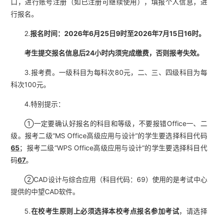
口，进行账号注册（如已注册可继续使用），填报个人信息，进
行报名。
2.
报名时间：
202
6
年
6
月2
5
日
9
时至202
6
年
7
月1
5
日16时
。
考生提交报名信息后24小时内须完成缴费，否则报考失效
。
3.报考费。一级科目为每科次80元，二、三、四级科目为每
科次100元。
4.特别提示：
①一定要确认好报名的科目和等级，不要报错Office一、二
级。报考二级“MS Office高级应用与设计”的学生要选择科目代码
65
；报考二级“WPS Office高级应用与设计”的学生要选择科目代
码
67
。
②CAD设计与综合应用（科目代码：69）使用的是考试中心
提供的中望CAD软件。
5.
在校考生
原则上
必须选择本校考点报名参加考试
，请选择