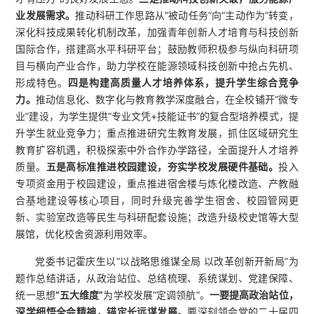
业发展需求。
推动科研工作思路从“被动任务”向“主动作为”转变，
深化科技成果转化机制改革，加强青年创新人才培育与科技创新
国际合作，搭建高水平科研平台；鼓励教师积极参与纵向科研项
目与横向产业合作，助力学校在能源领域科技创新中抢占先机、
形成特色。
四是构建高质量人才培养体系，提升学生综合竞争
力。
推动信息化、数字化与教育教学深度融合，在全校铺开“微专
业”建设，为学生提供“专业文凭+技能证书”的复合型培养模式，提
升学生就业竞争力；重点推进研究生教育发展，抓住区域研究生
教育扩容机遇，积极探索中外合作办学路径，全面提升人才培养
质量。
五是高标准推进校园建设，夯实学校发展硬件基础。
投入
专项资金用于校园建设，重点推进宿舍楼与炼化楼改造、产教融
合基地建设等核心项目，同时升级完善学生宿舍、校园管网更
新、实验室改造等民生与科研配套设施；改造升级校史馆等大型
展馆，优化校舍资源利用效率。
党委书记霍庆生以“以战略思维谋全局 以改革创新开新局”为
题作总结讲话，从政治站位、总结梳理、系统谋划、党建保障、
统一思想
“五大维度”
为学校发展“定调领航”。
一
要
提高政治站位，
深学细悟全会精神，锚定长远谋发展
。
要深刻领会党的二十届四