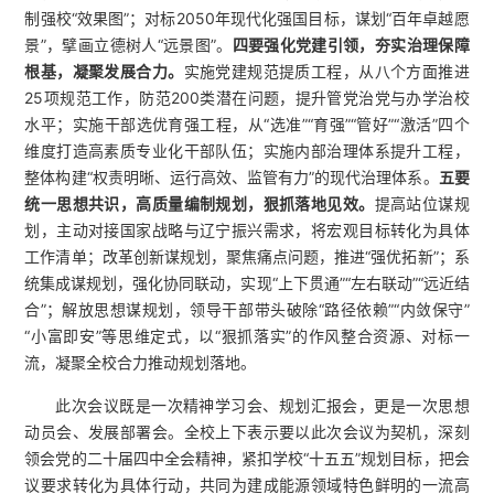
制强校“效果图”；对标2050年现代化强国目标，谋划“百年卓越愿
景”，擘画立德树人“远景图”。
四要强化党建引领，夯实治理保障
根基，凝聚发展合力。
实施党建规范提质工程，从八个方面推进
25项规范工作，防范200类潜在问题，提升管党治党与办学治校
水平；实施干部选优育强工程，从“选准”“育强”“管好”“激活”四个
维度打造高素质专业化干部队伍；实施内部治理体系提升工程，
整体构建“权责明晰、运行高效、监管有力”的现代治理体系。
五要
统一思想共识，高质量编制规划，狠抓落地见效。
提高站位谋规
划，主动对接国家战略与辽宁振兴需求，将宏观目标转化为具体
工作清单；改革创新谋规划，聚焦痛点问题，推进“强优拓新”；系
统集成谋规划，强化协同联动，实现“上下贯通”“左右联动”“远近结
合”；解放思想谋规划，领导干部带头破除“路径依赖”“内敛保守”
“小富即安”等思维定式，以“狠抓落实”的作风整合资源、对标一
流，凝聚全校合力推动规划落地。
此次会议既是一次精神学习会、规划汇报会，更是一次思想
动员会、发展部署会。全校上下表示要以此次会议为契机，深刻
领会党的二十届四中全会精神，紧扣学校“十五五”规划目标，把会
议要求转化为具体行动，共同为建成能源领域特色鲜明的一流高