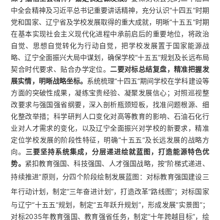
中全会精神及习近平总书记重要讲话精神，充分认识“十四五”时期
党和国家、辽宁省及学校发展取得的重大成就，明晰“十五五”时期
在基本实现社会主义现代化进程中承前启后的重要地位，将政治
自觉、思想自觉转化为行动自觉，把学校发展置于国家能源战
略、辽宁全面振兴大局中谋划，确保学校“十五五”规划及长远布局
契合时代要求、贴合办学定位。
二要对标总结复盘，精准把握发
展实情，明晰战略坐标。
系统梳理“十四五”期间学校在学科建设等
方面的突破性成果，凝练宝贵经验、凝聚发展信心；对照巡视整
改要求与强国强省纲要，深入剖析瓶颈短板，找准问题根源、细
化整改举措；科学研判人口变化对高等教育的影响、石油石化行
业对人才需求的变化，以及辽宁全面振兴对学校的新要求，精准
定位学校发展的阶段性特征，明确“十五五”及长远发展的战略方
向。
三要坚持系统集成，分层递进绘就蓝图，打造能源特色优
势。
紧扣教育强国、科技强国、人才强国战略，按“阶梯式递进、
持续推进”原则，分四个阶段绘制发展蓝图：对标
教育强国建设三
年行动计划
，制定“三年奋进计划”，打造改革“路线图”；对标国家
与辽宁“十五五”规划，制定“五年跃升规划”，形成发展“实景图”；
对标2035年教育强国、教育强省任务，制定“十年跨越目标”，绘