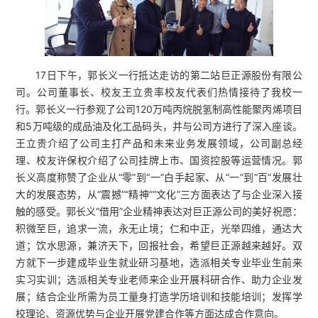
17日下午，郭长义一行抵达走访的第二站巨正源股份有限公
司。公司董事长、校友王立贵率校友代表们热情接待了我校一
行。郭长义一行参观了公司120万吨丙烷脱氢制高性能聚丙烯项目
和5万吨级的成品油及化工品码头，并与公司方进行了深入座谈。
王立贵介绍了公司主打产品和未来业务发展领域，公司副总经
理、校友许保权介绍了公司挂牌上市、国资控股等运营情况。郭
长义高度称赞了企业从“零”到“一”白手起家、从“一”到“百”发展壮
大的发展态势，从“震撼”“精神”“文化”三方面表达了与企业深入接
触的感受。郭长义“借用”企业精神表达对巨正源公司的美好祝愿：
积微至巨，追求一流，永无止境；仁和中正，光举四维，通达大
道；饮水思源，兼济天下，回报社会，希望巨正源越来越好。双
方就下一步建成毕业生就业研习基地，选派相关专业毕业生前来
实习实训；选派相关专业老师来企业开展科研合作、助力企业发
展；结合企业所需为员工量身打造学历培训和技能培训；发挥学
校理论、资源优势与企业开展党建合作等方面达成合作意向。