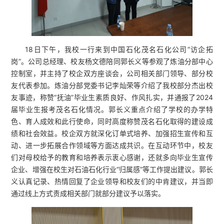
18日下午，我校一行来到中国石化茂名石化公司“访企拓
岗”。公司总经理、校友杨文德陪同郭长义等参观了炼油分部中心
控制室，并主持了校企双方座谈会，公司相关部门领导、部分校
友代表参加。炼油分部党委书记李灿荣等介绍了我校部分杰出校
友事迹，称赞“抚油”毕业生素质良好、作风扎实，并通报了2024
届毕业生报考茂名石化情况。郭长义重点介绍了学校的办学特
色、育人成效和此行使命，同时高度称赞茂名石化取得的建设成
绩和社会效益。校企双方就深化订单式培养、加强招生宣传和互
动、进一步拓展合作领域等方面达成共识。在互动环节中，校友
们对母校给予的教育和培养表示衷心感谢，还就多向毕业生宣传
企业、增强在校生对石油石化行业“归属感”等工作提出建议。郭长
义认真记录、热情回复了企业领导和校友们的中肯建议，并当即
通过线上方式责成相关部门就部分建议予以落实。