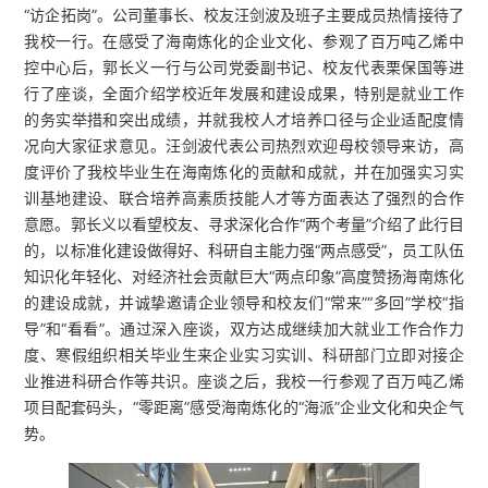
“访企拓岗”。公司董事长、校友汪剑波及班子主要成员热情接待了
我校一行。在感受了海南炼化的企业文化、参观了百万吨乙烯中
控中心后，郭长义一行与公司党委副书记、校友代表栗保国等进
行了座谈，全面介绍学校近年发展和建设成果，特别是就业工作
的务实举措和突出成绩，并就我校人才培养口径与企业适配度情
况向大家征求意见。汪剑波代表公司热烈欢迎母校领导来访，高
度评价了我校毕业生在海南炼化的贡献和成就，并在加强实习实
训基地建设、联合培养高素质技能人才等方面表达了强烈的合作
意愿。郭长义以看望校友、寻求深化合作“两个考量”介绍了此行目
的，以标准化建设做得好、科研自主能力强“两点感受”，员工队伍
知识化年轻化、对经济社会贡献巨大“两点印象”高度赞扬海南炼化
的建设成就，并诚挚邀请企业领导和校友们“常来”“多回”学校“指
导”和“看看”。通过深入座谈，双方达成继续加大就业工作合作力
度、寒假组织相关毕业生来企业实习实训、科研部门立即对接企
业推进科研合作等共识。座谈之后，我校一行参观了百万吨乙烯
项目配套码头，“零距离”感受海南炼化的“海派”企业文化和央企气
势。