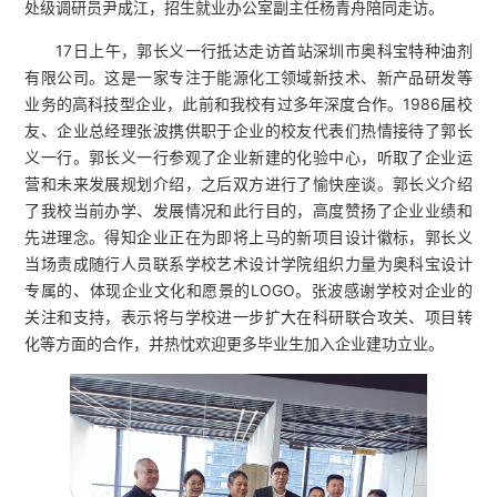
处级调研员尹成江，招生就业办公室副主任杨青舟陪同走访。
17日上午，郭长义一行抵达走访首站深圳市奥科宝特种油剂
有限公司。这是一家专注于能源化工领域新技术、新产品研发等
业务的高科技型企业，此前和我校有过多年深度合作。1986届校
友、企业总经理张波携供职于企业的校友代表们热情接待了郭长
义一行。郭长义一行参观了企业新建的化验中心，听取了企业运
营和未来发展规划介绍，之后双方进行了愉快座谈。郭长义介绍
了我校当前办学、发展情况和此行目的，高度赞扬了企业业绩和
先进理念。得知企业正在为即将上马的新项目设计徽标，郭长义
当场责成随行人员联系学校艺术设计学院组织力量为奥科宝设计
专属的、体现企业文化和愿景的LOGO。张波感谢学校对企业的
关注和支持，表示将与学校进一步扩大在科研联合攻关、项目转
化等方面的合作，并热忱欢迎更多毕业生加入企业建功立业。