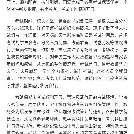
而上，通力配合，按时到岗，圆满完成了各项考试保障任务，全
体考生听从指挥，有序参考，考试工作顺利开展。
考试期间，校长刘坚、党委副书记曹江涛、副校长王强分别
深入考试现场，详细了解考试组织实施情况，现场听取了期末考
试组考工作汇报，对因极端天气影响临时调整考试时间后，首场
考试的学生参考、考务人员到岗、考前准备、试卷分发等情况进
行了全面巡视与工作指导，重点关注了考场环境、考场秩序、学
生状态和监考履职，并对考务工作人员及校督导视频巡视专家表
示慰问和感谢。从巡视的整体情况看，考试首日，监考教师坚守
岗位，认真履职；学生全力备考，诚信考试；巡考人员全程督
查，严格细致；各项考务工作流程规范，运转顺畅。全校考试秩
序井然，整体运行状况良好。
为确保期末考试顺利开展，营造风清气正的考试环境，学校
周密部署，层层落实，分工协作做好考试各项组织管理工作。教
务处先后发布期末考试工作及加强考试管理的通知，召开教学院
长会议，从试卷命题与印刷、教学资料评阅与归档、考试科目编
排与流程规范、考试组织管理强化等方面做出部署，特别就学生
警示教育、考试工作流程、监巡考工作规范等重点环节提出明确