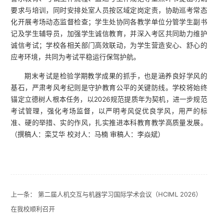
要求与培训，同时安排处室人员按区域定岗定责，协助巡考常态
化开展考场动态监督检查；学生处协同各教学单位分管学生副书
记及学生辅导员，加强学生诚信教育，并深入考区共同助力维护
诚信考试；学校各相关部门高效联动，为学生营造安心、舒心的
应考环境，共同为考试平稳运行保驾护航。
期末考试是检验学期教学成果的抓手，也是涵养良好学风的
基石，严肃考风考纪则是守护教育公平的关键防线。学校将始终
锚定立德树人根本任务，以2026规范提质年为契机，进一步规范
考试管理，强化考场监督，以严明考风促优良学风，用严的标
准、硬的举措、实的作风，扎实推进本科教育教学高质量发展。
（撰稿人：栾艾华 校对人：马楠 审稿人：李焱斌）
上一条：
第二届人机交互与机器学习国际学术会议（HCIML 2026）
在我校顺利召开