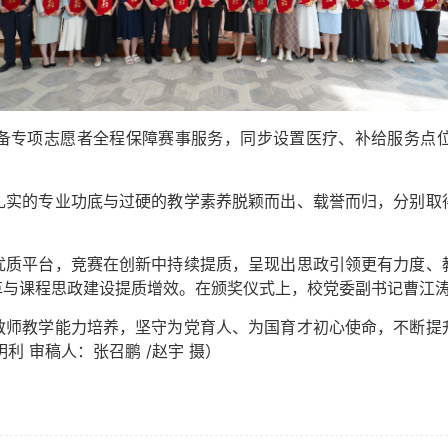
备专项志愿者全程保障赛事服务，同步设置医疗、补给服务点
扎实的专业功底与过硬的教学素养脱颖而出、载誉而归，分别取
优质平台，竞赛在创新中持续提质，呈现出思政引领更有力度、
革与课程思政建设提质增效。在颁奖仪式上，校党委副书记曹江
教师教学能力培养，坚守为党育人、为国育才初心使命，不断提
利 审稿人：张召鹏 /赵宇 摄）