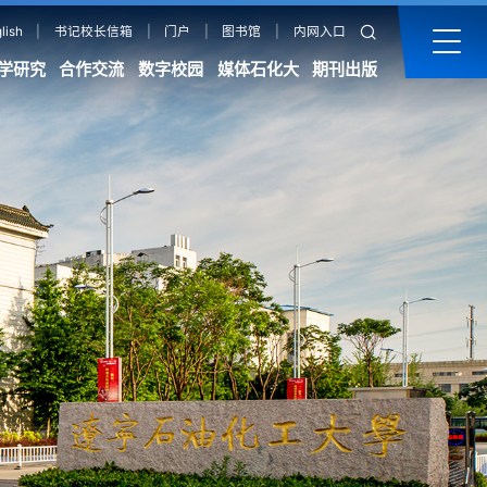
lish
|
书记校长信箱
|
门户
|
图书馆
|
内网入口
学研究
合作交流
数字校园
媒体石化大
期刊出版