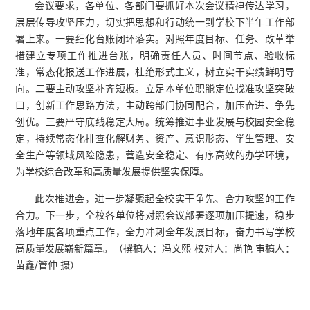
会议要求，各单位、各部门要抓好本次会议精神传达学习，
层层传导攻坚压力，切实把思想和行动统一到学校下半年工作部
署上来。一要细化台账闭环落实。对照年度目标、任务、改革举
措建立专项工作推进台账，明确责任人员、时间节点、验收标
准，常态化报送工作进展，杜绝形式主义，树立实干实绩鲜明导
向。二要主动攻坚补齐短板。立足本单位职能定位找准攻坚突破
口，创新工作思路方法，主动跨部门协同配合，加压奋进、争先
创优。三要严守底线稳定大局。统筹推进事业发展与校园安全稳
定，持续常态化排查化解财务、资产、意识形态、学生管理、安
全生产等领域风险隐患，营造安全稳定、有序高效的办学环境，
为学校综合改革和高质量发展提供坚实保障。
此次推进会，进一步凝聚起全校实干争先、合力攻坚的工作
合力。下一步，全校各单位将对照会议部署逐项加压提速，稳步
落地年度各项重点工作，全力冲刺全年发展目标，奋力书写学校
高质量发展崭新篇章。
（撰稿人：冯文熙 校对人：尚艳 审稿人：
苗鑫/管仲 摄）