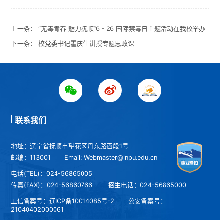
上一条：
“无毒青春 魅力抚顺”6・26 国际禁毒日主题活动在我校举办
下一条：
校党委书记霍庆生讲授专题思政课
联系我们
地址：辽宁省抚顺市望花区丹东路西段1号
邮编：113001
Email: Webmaster@lnpu.edu.cn
电话(TEL)：024-56865005
传真(FAX)：024-56860766
招生电话：024-56865000
工信备案号：
辽ICP备10014085号-2
公安备案号：
21040402000061