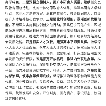
办学特色。
二是深耕立德树人，提升本研育人质量。继续
抓实思
政教育领航行动，完善一体化思政育人体系；推进本研育人卓越
行动，优化人才培养方案，深化产教融合、校企协同育人，持续
提升人才培养核心竞争力。
三是强化科创赋能，激活创新发展动
能。
不断深入实施科技创新突破行动，聚焦辽宁石化产业、区域
能源发展需求布局科研方向，完善科创体制机制改革，打通科技
成果转化通道，推进大学科技园筹建运营，提升服务地方经济社
会发展效能。
四是抓实人才兴校，建强高水平师资队伍。
持续深
化人事人才体系改革，落实人事人才兴校行动，拓宽高层次人才
引进渠道，完善教师培养、评价、激励机制，打造适配应用型大
学发展的师资梯队。
五是拓宽开放格局，推进内外联动办学。
推
进国际合作提质行动，深化对外交流合作，搭建多层次开放办学
平台，借力外部资源助推学科、科研、人才协同发展。
六是优化
内部治理，筑牢办学保障底线。
纵深推进治理体系和治理能力现
代化，强化预算执行，盘活校舍、设备、资金等各类办学资源，
破除部门工作壁垒，强化跨单位协同联动；抓实预算管理、后勤
保障，统筹发展和安全，严守财务、国有资产、意识形态、校园
稳定风险底线。