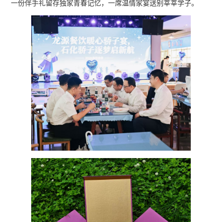
一份伴手礼留存独家青春记忆，一席温情家宴送别莘莘学子。