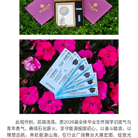
此程作别，前路浩荡。愿2026届全体毕业生怀揣学识底气与
青年勇气，赓续石化薪火、坚守能源报国初心，以奋斗踏浪，以
理想远航，奔赴能源山海，在行业广阔舞台大展宏图、绽放光