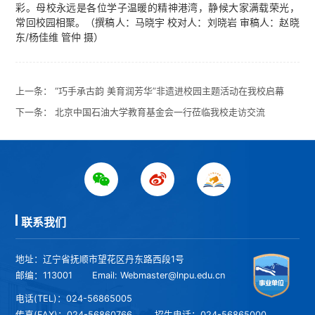
彩。母校永远是各位学子温暖的精神港湾，静候大家满载荣光，
常回校园相聚。（撰稿人：马晓宇 校对人：刘晓岩 审稿人：赵晓
东/杨佳维 管仲 摄）
上一条：
“巧手承古韵 美育润芳华”非遗进校园主题活动在我校启幕
下一条：
北京中国石油大学教育基金会一行莅临我校走访交流
联系我们
地址：辽宁省抚顺市望花区丹东路西段1号
邮编：113001
Email: Webmaster@lnpu.edu.cn
电话(TEL)：024-56865005
传真(FAX)：024-56860766
招生电话：024-56865000