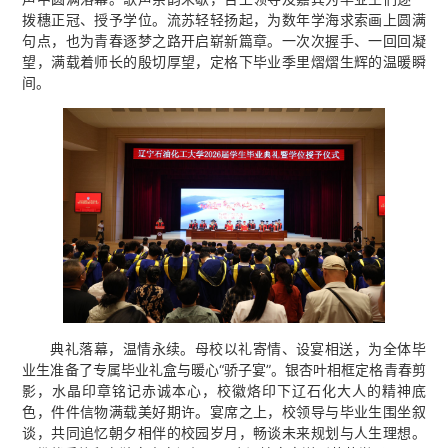
拨穗正冠、授予学位。流苏轻轻扬起，为数年学海求索画上圆满
句点，也为青春逐梦之路开启崭新篇章。一次次握手、一回回凝
望，满载着师长的殷切厚望，定格下毕业季里熠熠生辉的温暖瞬
间。
典礼落幕，温情永续。母校以礼寄情、设宴相送，为全体毕
业生准备了专属毕业礼盒与暖心“骄子宴”。银杏叶相框定格青春剪
影，水晶印章铭记赤诚本心，校徽烙印下辽石化大人的精神底
色，件件信物满载美好期许。宴席之上，校领导与毕业生围坐叙
谈，共同追忆朝夕相伴的校园岁月，畅谈未来规划与人生理想。