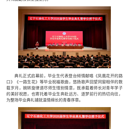
典礼正式启幕前，毕业生代表登台倾情献唱《凤凰花开的路
口》《一路生花》等毕业祝福歌曲，悠扬歌声回望同窗相伴的数
载岁月，婉转旋律道尽师生惜别情意，既承载着师长对青年学子
的美好祝愿，也寄托着毕业生奔赴远方、逐梦前行的热切向往，
为整场毕业典礼铺就温情绵长的青春序章。