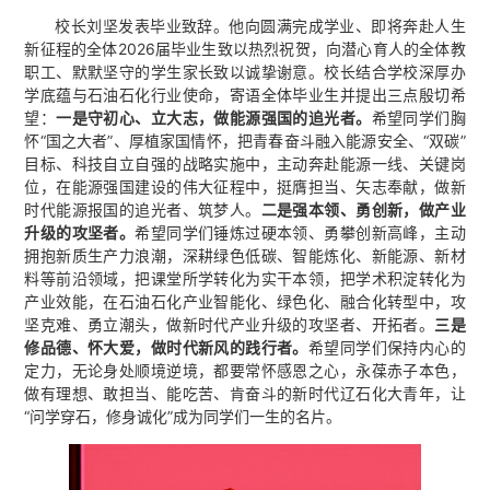
校长刘坚发表毕业致辞。他向圆满完成学业、即将奔赴人生
新征程的全体2026届毕业生致以热烈祝贺，向潜心育人的全体教
职工、默默坚守的学生家长致以诚挚谢意。校长结合学校深厚办
学底蕴与石油石化行业使命，寄语全体毕业生并提出三点殷切希
望：
一是守初心、立大志，做能源强国的追光者。
希望同学们胸
怀“国之大者”、厚植家国情怀，把青春奋斗融入能源安全、“双碳”
目标、科技自立自强的战略实施中，主动奔赴能源一线、关键岗
位，在能源强国建设的伟大征程中，挺膺担当、矢志奉献，做新
时代能源报国的追光者、筑梦人。
二是强本领、勇创新，做产业
升级的攻坚者。
希望同学们锤炼过硬本领、勇攀创新高峰，主动
拥抱新质生产力浪潮，深耕绿色低碳、智能炼化、新能源、新材
料等前沿领域，把课堂所学转化为实干本领，把学术积淀转化为
产业效能，在石油石化产业智能化、绿色化、融合化转型中，攻
坚克难、勇立潮头，做新时代产业升级的攻坚者、开拓者。
三是
修品德、怀大爱，做时代新风的践行者。
希望同学们保持内心的
定力，无论身处顺境逆境，都要常怀感恩之心，永葆赤子本色，
做有理想、敢担当、能吃苦、肯奋斗的新时代辽石化大青年，让
“问学穿石，修身诚化”成为同学们一生的名片。