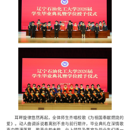
耳畔旋律悠然再起，全体师生齐唱校歌《为祖国奉献燃烧的
爱》。动人曲调诉说着离别不舍与前行期许，毕业典礼在深情歌
声中圆满落幕。歌声余韵未歇，台上领导及嘉宾为毕业生们逐一