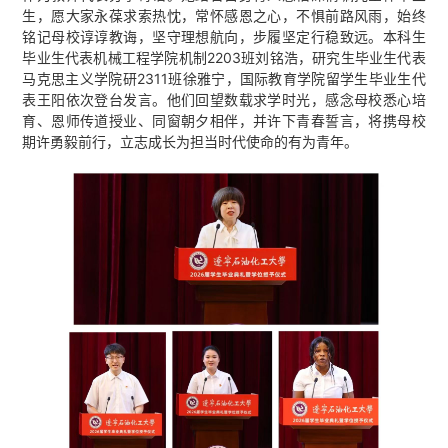
生，愿大家永葆求索热忱，常怀感恩之心，不惧前路风雨，始终
铭记母校谆谆教诲，坚守理想航向，步履坚定行稳致远。本科生
毕业生代表机械工程学院机制2203班刘铭浩，研究生毕业生代表
马克思主义学院研2311班徐雅宁，国际教育学院留学生毕业生代
表王阳依次登台发言。他们回望数载求学时光，感念母校悉心培
育、恩师传道授业、同窗朝夕相伴，并许下青春誓言，将携母校
期许勇毅前行，立志成长为担当时代使命的有为青年。