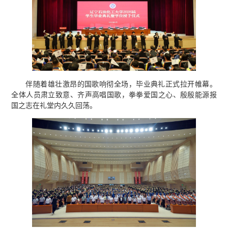
伴随着雄壮激昂的国歌响彻全场，毕业典礼正式拉开帷幕。
全体人员肃立致意、齐声高唱国歌，拳拳爱国之心、殷殷能源报
国之志在礼堂内久久回荡。