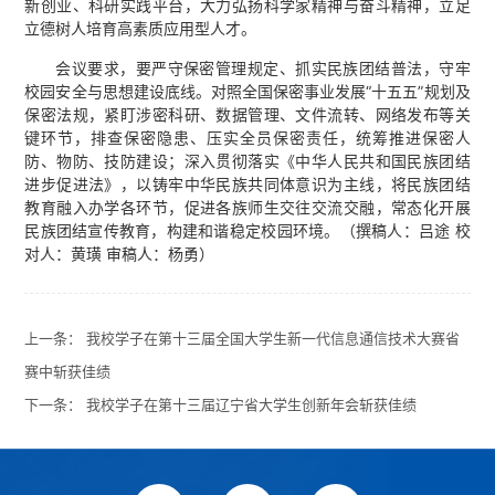
新创业、科研实践平台，大力弘扬科学家精神与奋斗精神，立足
立德树人培育高素质应用型人才。
会议要求，要严守保密管理规定、抓实民族团结普法，守牢
校园安全与思想建设底线。对照全国保密事业发展“十五五”规划及
保密法规，紧盯涉密科研、数据管理、文件流转、网络发布等关
键环节，排查保密隐患、压实全员保密责任，统筹推进保密人
防、物防、技防建设；深入贯彻落实《中华人民共和国民族团结
进步促进法》，以铸牢中华民族共同体意识为主线，将民族团结
教育融入办学各环节，促进各族师生交往交流交融，常态化开展
民族团结宣传教育，构建和谐稳定校园环境。（撰稿人：吕途 校
对人：黄璜 审稿人：杨勇）
上一条：
我校学子在第十三届全国大学生新一代信息通信技术大赛省
赛中斩获佳绩
下一条：
我校学子在第十三届辽宁省大学生创新年会斩获佳绩