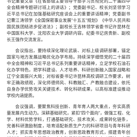
书记重要文章《在省部级主要领导干部学习贯彻党的二十届四中
全会精神专题研讨班上的讲话》；党委副书记、校长刘坚领学习
近平总书记在加强基础研究座谈会上的重要讲话精神；党委副书
记曹江涛领学《全国保密事业发展“十五五”规划》《中华人民共和
国民族团结进步促进法》；副校长王吉林领学省委书记许昆林在
中国医科大学、沈阳农业大学调研内容。纪委书记房贵新、副校
长王强作交流发言。
会议指出，要持续深化理论武装、对标上级调研部署，锚定
国家与地方发展战略优化办学布局。持续深学细悟党的二十届四
中全会精神和习近平总书记系列重要讲话精神，立足学校石油石
化办学特色，把学科建设、人才培养、科研创新融入国家战略和
辽宁全面振兴大局；对标省委书记许昆林高校调研工作要求，树
牢正确政绩观，深化师德师风、科教融汇、产教融合建设，依托
自身办学优势攻关关键技术、转化科研成果，以高标准建设推动
学校内涵提质。
会议强调，要聚焦科技创新、青年育人两大重点，夯实高质
量发展内生动力。深耕基础研究，紧扣“四个面向”，做强工程、化
学、材料优势学科，打通基础研究、技术攻关、成果转化链条，
完善科研激励制度，培育适配新质生产力的科研项目与青年科研
人才；抓实青年思想政治教育，创新思政教育形式，搭建青年创