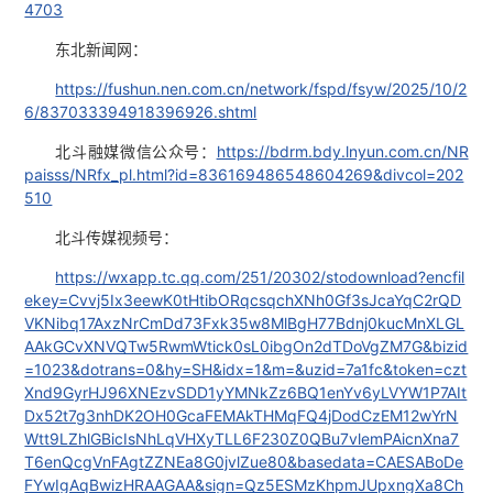
4703
东北新闻网：
https://fushun.nen.com.cn/network/fspd/fsyw/2025/10/2
6/837033394918396926.shtml
北斗融媒微信公众号：
https://bdrm.bdy.lnyun.com.cn
/NR
paisss/NRfx_pl.html?id=836169486548604269&divcol=202
510
北斗传媒视频号：
https://wxapp.tc.qq.com/251/20302/stodownload?encfil
ekey=Cvvj5Ix3eewK0tHtibORqcsqchXNh0Gf3sJcaYqC2rQD
VKNibq17AxzNrCmDd73Fxk35w8MlBgH77Bdnj0kucMnXLGL
AAkGCvXNVQTw5RwmWtick0sL0ibgOn2dTDoVgZM7G&bizid
=1023&dotrans=0&hy=SH&idx=1&m=&uzid=7a1fc&token=czt
Xnd9GyrHJ96XNEzvSDD1yYMNkZz6BQ1enYv6yLVYW1P7AIt
Dx52t7g3nhDK2OH0GcaFEMAkTHMqFQ4jDodCzEM12wYrN
Wtt9LZhlGBicIsNhLqVHXyTLL6F230Z0QBu7vlemPAicnXna7
T6enQcgVnFAgtZZNEa8G0jvlZue80&basedata=CAESABoDe
FYwIgAqBwizHRAAGAA&sign=Qz5ESMzKhpmJUpxngXa8Ch