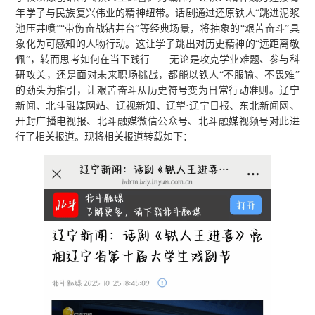
年学子与民族复兴伟业的精神纽带。话剧通过还原铁人“跳进泥浆
池压井喷”“带伤奋战钻井台”等经典场景，将抽象的“艰苦奋斗”具
象化为可感知的人物行动。这让学子跳出对历史精神的“远距离敬
佩”，转而思考如何在当下践行——无论是攻克学业难题、参与科
研攻关，还是面对未来职场挑战，都能以铁人“不服输、不畏难”
的劲头为指引，让艰苦奋斗从历史符号变为日常行动准则。辽宁
新闻、北斗融媒网站、辽视新知、辽望·辽宁日报、东北新闻网、
开封广播电视报、北斗融媒微信公众号、北斗融媒视频号对此进
行了相关报道。现将相关报道转载如下：