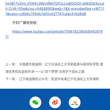
btniB1TkDmi_FD9Xv2IBnnfBA7QfCeJJs8GOlj2t-e9K80bXucsl
II-ZrVA-Y0lw&ctsc=9488890&web=1&X-snsvideoflag=xWT11
1&xsigx=c9b6c749db1e00c627747cdac416d8d8
开封广播电视报：
https://www.toutiao.com/article/756618339069440874
7/
上一条：
中国都市报道网：辽宁石油化工大学新能源与新材料学院 邀
请优秀校友返校开讲——以“四个梦想”点亮学子成长之路
下一条：
辽宁统战微信公众号：民进中央来辽宁石油化工大学调研