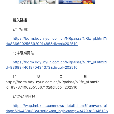
相关链接
辽宁新闻：
https://bdrm.bdy.lnyun.com.cn/NRpaisss/NRfx_pl.html?i
d=836690256592901485&divcol=202510
北斗融媒网站：
https://bdrm.bdy.lnyun.com.cn/NRpaisss/NRfx_pl.html?i
d=836894401870434373&divcol=202510
辽视新知:
https://bdrm.bdy.lnyun.com.cn/NRpaisss/NRfx_pl.html?
id=837374062555567102&divcol=202510
辽望·辽宁日报：
https://wap.lnrbxmt.com/news_details.html?from=androi
dapp&id=488083&userId=not_login×tamp=3479383046136