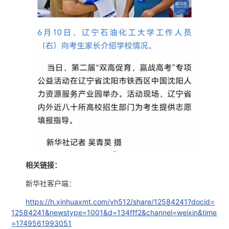
相关链接：
新华社客户端：
https://h.xinhuaxmt.com/vh512/share/12584241?docid=
12584241&newstype=1001&d=134fff2&channel=weixin&time
=1749561993051