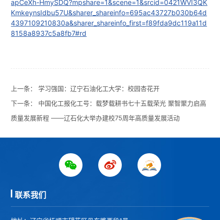
apCeXh-HmySDQ?mpshare=1&scene=1&srcid=0421WVI3QK
KmkeynsIdbu57U&sharer_shareinfo=695ac43727b030b64d
4397109210830a&sharer_shareinfo_first=f89fda9dc119a11d
8158a8937c5a8fb7#rd
上一条：
学习强国：辽宁石油化工大学：校园杏花开
下一条：
中国化工报化工号：载梦载耕书七十五载荣光 聚智聚力启高
质量发展新程 ——辽石化大举办建校75周年高质量发展活动
联系我们