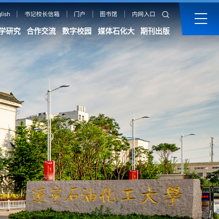
lish
|
书记校长信箱
|
门户
|
图书馆
|
内网入口
学研究
合作交流
数字校园
媒体石化大
期刊出版