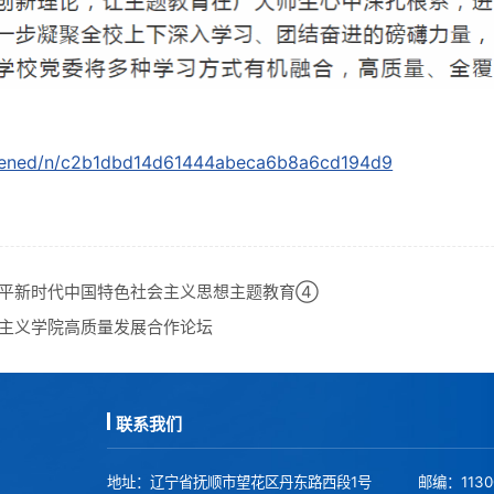
/opened/n/c2b1dbd14d61444abeca6b8a6cd194d9
近平新时代中国特色社会主义思想主题教育④
主义学院高质量发展合作论坛
联系我们
地址：辽宁省抚顺市望花区丹东路西段1号
邮编：113