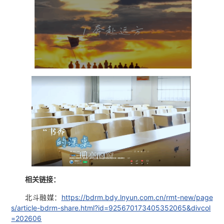
相关链接：
北斗融媒：
https://bdrm.bdy.lnyun.com.cn
/rmt-new/page
s/article-bdrm-share.html?id=925670173405352065&divcol
=202606