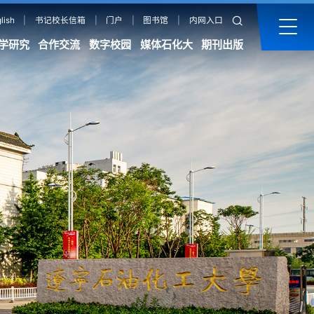
lish
|
书记校长信箱
|
门户
|
图书馆
|
内网入口
学研究
合作交流
数字校园
媒体石化大
期刊出版